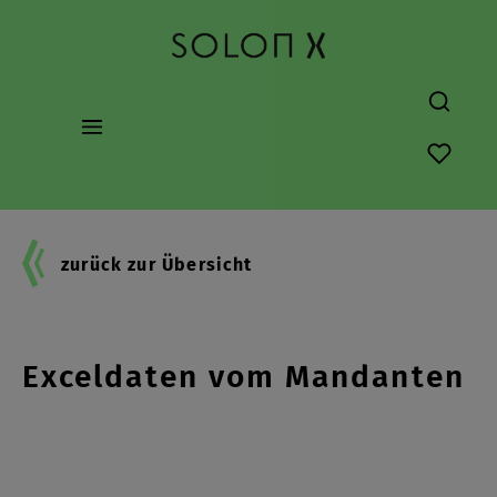
alt springen
Du hast
zurück zur Übersicht
Effizienter Umgang mit
Exceldaten vom Mandanten