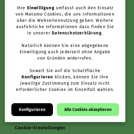
Newsletter
Ihre
Einwilligung
umfasst auch den Einsatz
von Matomo Cookies, die uns Informationen
über die Webseitennutzung geben. Weitere
Kontakt
ausführliche Informationen dazu finden Sie
in unserer
Datenschutzerklärung
.
FAQ
Natürlich können Sie eine abgegebene
Einwilligung auch jederzeit ohne Angabe
Nutzungsbedingungen
von Gründen widerrufen.
Datenschutz
Soweit Sie auf die Schaltfläche
Konfigurieren
klicken, können Sie Ihre
Impressum
jeweilige Zustimmung zum Einsatz nicht
erforderlicher Cookies im Einzelfall wählen.
Folgen Sie uns:
Konfigurieren
Alle Cookies akzeptieren
Cookie-Einstellungen