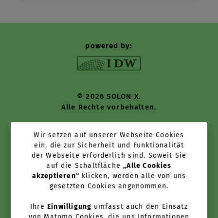
powered by:
© 2026 SOLON X.
Alle Rechte vorbehalten.
Wir setzen auf unserer Webseite Cookies
News + Cases
ein, die zur Sicherheit und Funktionalität
der Webseite erforderlich sind. Soweit Sie
Tools + Services
auf die Schaltfläche
„Alle Cookies
akzeptieren“
klicken, werden alle von uns
Über uns
gesetzten Cookies angenommen.
Anbieter werden
Ihre
Einwilligung
umfasst auch den Einsatz
von Matomo Cookies, die uns Informationen