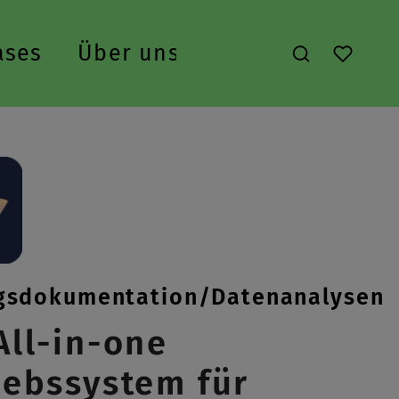
ases
Über uns
Du hast 
gsdokumentation/Datenanalysen
All-in-one
iebssystem für