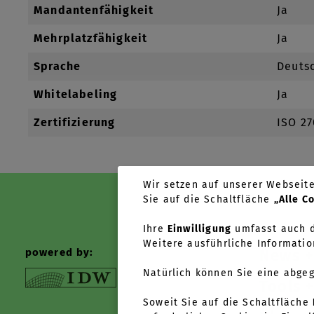
Mandantenfähigkeit
Ja
Mehrplatzfähigkeit
Ja
Sprache
Deutsc
Whitelabeling
Ja
Zertifizierung
ISO 2
Wir setzen auf unserer Webseite 
Sie auf die Schaltfläche
„Alle C
Ihre
Einwilligung
umfasst auch d
Weitere ausführliche Informatio
powered by:
News +
Natürlich können Sie eine abge
Tools +
Soweit Sie auf die Schaltfläche