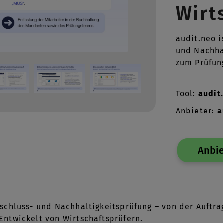
Wirt
audit.neo i
und Nachha
zum Prüfun
Tool:
audit
Anbieter:
a
Anbie
 Abschluss- und Nachhaltigkeitsprüfung – von der Auft
 Entwickelt von Wirtschaftsprüfern.