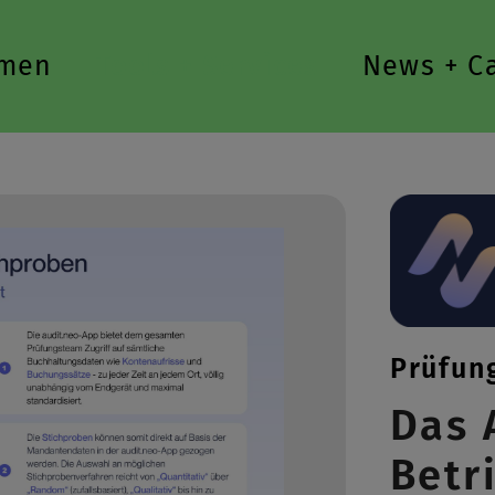
men
Tools + Services
News + C
Prüfun
Das 
Betr