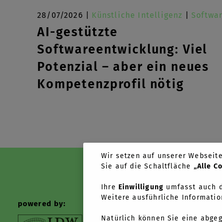
28/07/2026 |
Künstliche Intelligenz
|
Softwa
AI-gestützte
Softwareentwicklung: Viel
Potenzial – aber ein neues
Kompetenzprofil nötig
Wir setzen auf unserer Webseite 
Sie auf die Schaltfläche
„Alle C
Ihre
Einwilligung
umfasst auch d
Weitere ausführliche Informatio
powered by:
News +
Natürlich können Sie eine abge