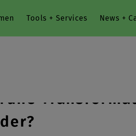
men
Tools + Services
News + C
grüne Transforma
nder?