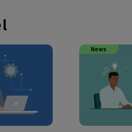
el
News