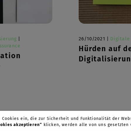
sierung
|
26/10/2021 |
Digitale
ssurance
Hürden auf d
ation
Digitalisieru
–
Cookies ein, die zur Sicherheit und Funktionalität der Webs
ookies akzeptieren“
klicken, werden alle von uns gesetzte