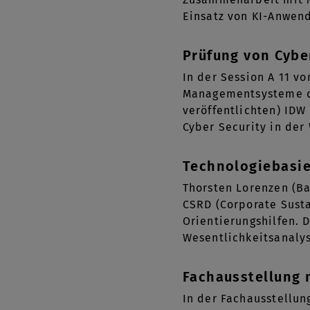
Einsatz von KI-Anwen
Prüfung von Cyb
In der Session A 11 v
Managementsysteme dis
veröffentlichten) ID
Cyber Security in der
Technologiebasi
Thorsten Lorenzen (Ba
CSRD (Corporate Susta
Orientierungshilfen. 
Wesentlichkeitsanaly
Fachausstellung 
In der Fachausstellun