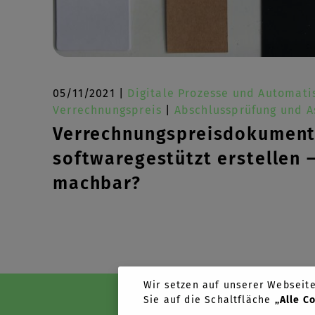
05/11/2021 |
Digitale Prozesse und Automati
Verrechnungspreis
|
Abschlussprüfung und A
Verrechnungspreisdokument
softwaregestützt erstellen 
machbar?
Wir setzen auf unserer Webseite 
Sie auf die Schaltfläche
„Alle C