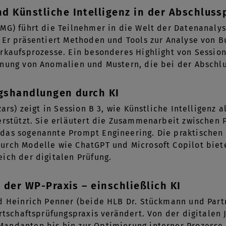
d Künstliche Intelligenz in der Abschluss
MG) führt die Teilnehmer in die Welt der Datenanalyse
. Er präsentiert Methoden und Tools zur Analyse von
rkaufsprozesse. Ein besonderes Highlight von Session 
nung von Anomalien und Mustern, die bei der Abschlu
ngshandlungen durch KI
zars) zeigt in Session B 3, wie Künstliche Intelligenz 
erstützt. Sie erläutert die Zusammenarbeit zwischen P
das sogenannte Prompt Engineering. Die praktischen 
rch Modelle wie ChatGPT und Microsoft Copilot biete
ich der digitalen Prüfung.
n der WP-Praxis – einschließlich KI
d Heinrich Penner (beide HLB Dr. Stückmann und Partne
irtschaftsprüfungspraxis verändert. Von der digitalen
andanten bis hin zur Optimierung interner Prozesse 