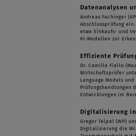
Datenanalysen un
Andreas Fachinger (KP
Abschlussprüfung ein
etwa Einkaufs- und Ve
KI-Modellen zur Erken
Effiziente Prüfu
Dr. Camilla Fiallo (Ma
Wirtschaftsprüfer unt
Language Models und 
Prüfungshandlungen du
Entwicklungen im Bere
Digitalisierung i
Gregor Teipel (WP) un
Digitalisierung die W
Zusammenarbeit mit M