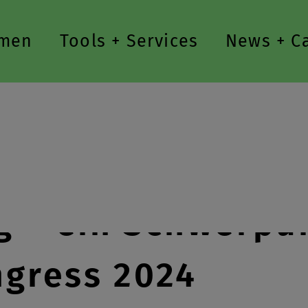
men
Tools + Services
News + C
ng – ein Schwerp
ngress 2024