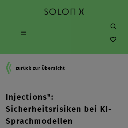
alt springen
Du hast
zurück zur Übersicht
"Indirect Prompt
Injections":
Sicherheitsrisiken bei KI-
Sprachmodellen