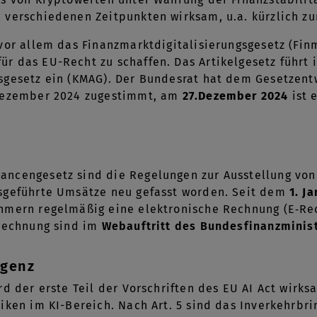
 verschiedenen Zeitpunkten wirksam, u.a. kürzlich 
vor allem das Finanzmarktdigitalisierungsgesetz (Fin
 das EU-Recht zu schaffen. Das Artikelgesetz führt i
gesetz ein (KMAG). Der Bundesrat hat dem Gesetzentw
Dezember 2024 zugestimmt, am
27.Dezember 2024
ist 
ncengesetz sind die Regelungen zur Ausstellung von
sgeführte Umsätze neu gefasst worden. Seit dem
1. J
hmern regelmäßig eine elektronische Rechnung (E‑Re
-Rechnung sind im
Webauftritt des Bundesfinanzminis
igenz
d der erste Teil der Vorschriften des EU AI Act wirk
iken im KI-Bereich. Nach Art. 5 sind das Inverkehrbr