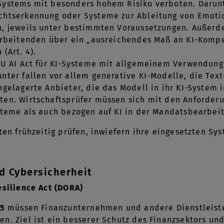
ystems mit besonders hohem Risiko verboten. Darunte
chtserkennung oder Systeme zur Ableitung von Emoti
n, jeweils unter bestimmten Voraussetzungen. Außerd
tarbeitenden über ein „ausreichendes Maß an KI-Kompe
(Art. 4).
 EU AI Act für KI-Systeme mit allgemeinem Verwendu
nter fallen vor allem generative KI-Modelle, die Text
hgelagerte Anbieter, die das Modell in ihr KI-System 
ten. Wirtschaftsprüfer müssen sich mit den Anforder
steme als auch bezogen auf KI in der Mandatsbearbei
lten frühzeitig prüfen, inwiefern ihre eingesetzten S
.
nd Cybersicherheit
esilience Act (DORA)
25
müssen Finanzunternehmen und andere Dienstleister
n. Ziel ist ein besserer Schutz des Finanzsektors u