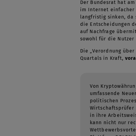
Der Bundesrat hat am
im Internet einfacher
langfristig sinken, d
die Entscheidungen de
auf Nachfrage übermit
sowohl für die Nutzer 
Die „Verordnung über 
Quartals in Kraft,
vora
Von Kryptowährung
umfassende Neueru
politischen Proze
Wirtschaftsprüfer
in ihre Arbeitswe
kann nicht nur re
Wettbewerbsvortei