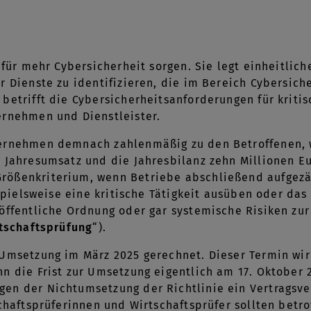
 für mehr Cybersicherheit sorgen. Sie legt einheitlic
er Dienste zu identifizieren, die im Bereich Cybers
betrifft die Cybersicherheitsanforderungen für kritis
ernehmen und Dienstleister.
ernehmen demnach zahlenmäßig zu den Betroffenen, 
 Jahresumsatz und die Jahresbilanz zehn Millionen Eu
ößenkriterium, wenn Betriebe abschließend aufgezäh
ispielsweise eine kritische Tätigkeit ausüben oder da
öffentliche Ordnung oder gar systemische Risiken zu
rtschaftsprüfung
“).
 Umsetzung im März 2025 gerechnet. Dieser Termin wi
n die Frist zur Umsetzung eigentlich am 17. Oktober
en der Nichtumsetzung der Richtlinie ein Vertragsve
schaftsprüferinnen und Wirtschaftsprüfer sollten betr