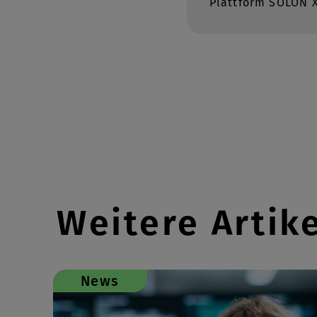
Plattform SOLON X
Weitere Artik
News