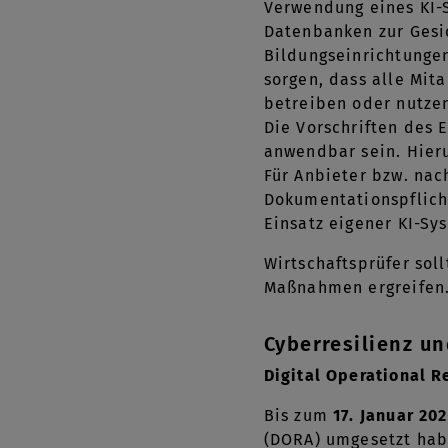
Verwendung eines KI-S
Datenbanken zur Gesi
Bildungseinrichtunge
sorgen, dass alle Mi
betreiben oder nutzen 
Die Vorschriften des
anwendbar sein. Hieru
Für Anbieter bzw. nac
Dokumentationspflich
Einsatz eigener KI-Sy
Wirtschaftsprüfer sol
Maßnahmen ergreifen
Cyberresilienz u
Digital Operational R
Bis zum
17. Januar 20
(DORA) umgesetzt habe