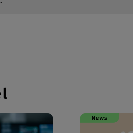
.
el
News