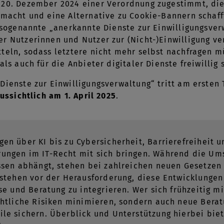
 20. Dezember 2024 einer Verordnung zugestimmt, di
 macht und eine Alternative zu Cookie-Bannern schafft
a sogenannte „anerkannte Dienste zur Einwilligungsve
r Nutzerinnen und Nutzer zur (Nicht-)Einwilligung v
teln, sodass letztere nicht mehr selbst nachfragen m
als auch für die Anbieter digitaler Dienste freiwillig 
Dienste zur Einwilligungsverwaltung“ tritt am ersten
ussichtlich am 1. April 2025
.
en über KI bis zu Cybersicherheit, Barrierefreiheit 
ngen im IT-Recht mit sich bringen. Während die Ums
ssen abhängt, stehen bei zahlreichen neuen Gesetzen d
 stehen vor der Herausforderung, diese Entwicklungen
ise und Beratung zu integrieren. Wer sich frühzeitig 
chtliche Risiken minimieren, sondern auch neue Bera
le sichern. Überblick und Unterstützung hierbei bie