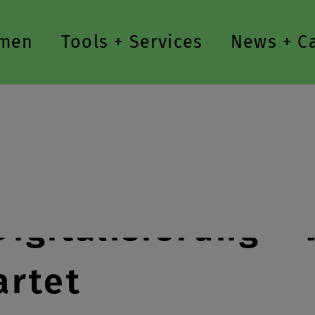
men
Tools + Services
News + C
Digitalisierung –
artet