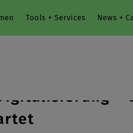
men
Tools + Services
News + C
Digitalisierung –
artet