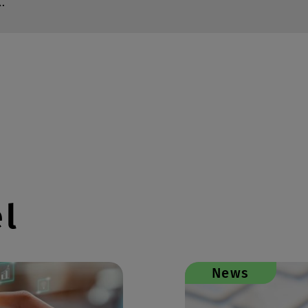
.
el
News