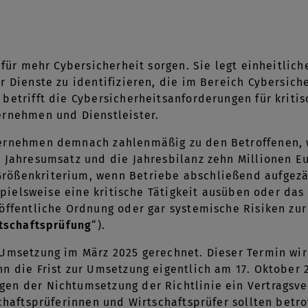
 für mehr Cybersicherheit sorgen. Sie legt einheitlic
er Dienste zu identifizieren, die im Bereich Cybers
betrifft die Cybersicherheitsanforderungen für kritis
ernehmen und Dienstleister.
ernehmen demnach zahlenmäßig zu den Betroffenen, 
 Jahresumsatz und die Jahresbilanz zehn Millionen Eu
ößenkriterium, wenn Betriebe abschließend aufgezäh
ispielsweise eine kritische Tätigkeit ausüben oder da
öffentliche Ordnung oder gar systemische Risiken zu
rtschaftsprüfung
“).
 Umsetzung im März 2025 gerechnet. Dieser Termin wi
n die Frist zur Umsetzung eigentlich am 17. Oktober
en der Nichtumsetzung der Richtlinie ein Vertragsve
schaftsprüferinnen und Wirtschaftsprüfer sollten betr