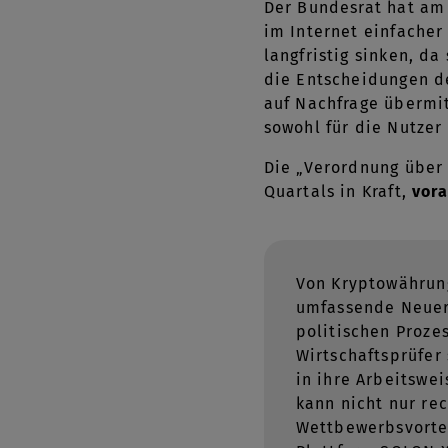
Der Bundesrat hat am
im Internet einfacher
langfristig sinken, d
die Entscheidungen de
auf Nachfrage übermit
sowohl für die Nutzer 
Die „Verordnung über 
Quartals in Kraft,
vora
Von Kryptowährung
umfassende Neueru
politischen Proze
Wirtschaftsprüfer
in ihre Arbeitswe
kann nicht nur re
Wettbewerbsvortei