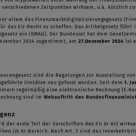
 verschiedenen Zeitpunkten wirksam, u.a. kürzlich 
vor allem das Finanzmarktdigitalisierungsgesetz (Fin
 das EU-Recht zu schaffen. Das Artikelgesetz führt i
gesetz ein (KMAG). Der Bundesrat hat dem Gesetzentw
Dezember 2024 zugestimmt, am
27.Dezember 2024
ist 
ncengesetz sind die Regelungen zur Ausstellung von
sgeführte Umsätze neu gefasst worden. Seit dem
1. J
hmern regelmäßig eine elektronische Rechnung (E‑Re
-Rechnung sind im
Webauftritt des Bundesfinanzminis
igenz
d der erste Teil der Vorschriften des EU AI Act wirk
iken im KI-Bereich. Nach Art. 5 sind das Inverkehrbr