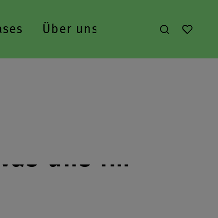
ases
Über uns
Du hast 
 was uns im