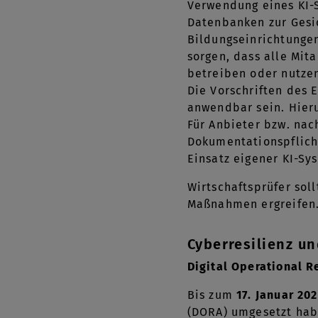
Verwendung eines KI-S
Datenbanken zur Gesi
Bildungseinrichtunge
sorgen, dass alle Mi
betreiben oder nutzen 
Die Vorschriften des
anwendbar sein. Hieru
Für Anbieter bzw. nac
Dokumentationspflich
Einsatz eigener KI-Sy
Wirtschaftsprüfer sol
Maßnahmen ergreifen
Cyberresilienz u
Digital Operational R
Bis zum
17. Januar 20
(DORA) umgesetzt habe