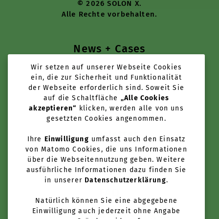
© 2026 SOLON X.
Alle Rechte vorbehalten.
News + Cases
Wir setzen auf unserer Webseite Cookies
Tools + Services
ein, die zur Sicherheit und Funktionalität
der Webseite erforderlich sind. Soweit Sie
Über uns
auf die Schaltfläche
„Alle Cookies
akzeptieren“
klicken, werden alle von uns
Anbieter werden
gesetzten Cookies angenommen.
Newsletter
Ihre
Einwilligung
umfasst auch den Einsatz
von Matomo Cookies, die uns Informationen
über die Webseitennutzung geben. Weitere
Kontakt
ausführliche Informationen dazu finden Sie
in unserer
Datenschutzerklärung
.
FAQ
Natürlich können Sie eine abgegebene
Einwilligung auch jederzeit ohne Angabe
Nutzungsbedingungen